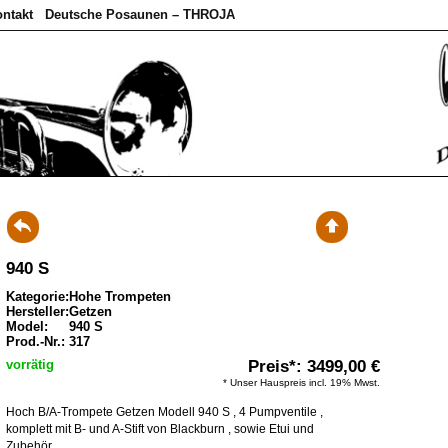
ntakt
Deutsche Posaunen – THROJA
940 S
Kategorie:
Hohe Trompeten
Hersteller:
Getzen
Model:
940 S
Prod.-Nr.:
317
vorrätig
Preis*: 3499,00 €
* Unser Hauspreis incl. 19% Mwst.
Hoch B/A-Trompete Getzen Modell 940 S , 4 Pumpventile ,
komplett mit B- und A-Stift von Blackburn , sowie Etui und
Zubehör