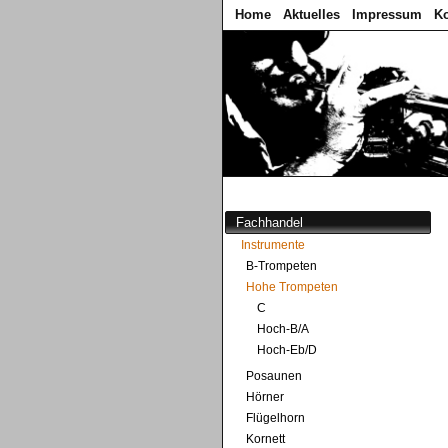
Home
Aktuelles
Impressum
Ko
Fachhandel
Instrumente
B-Trompeten
Hohe Trompeten
C
Hoch-B/A
Hoch-Eb/D
Posaunen
Hörner
Flügelhorn
Kornett