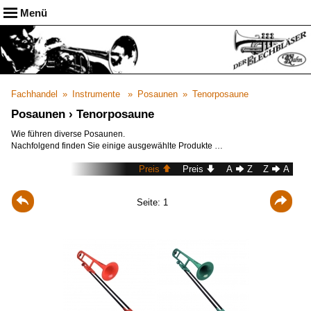
Menü
Menü
Home
Fachhandel
Instrumente
Zubehör
B-Trompeten
Hohe Trompeten
Posaunen
Hörner
Flügelhorn
Kornett
Tenorhorn, Bariton & Tuba
Bassposaune
Junior-Posaune
Quartposaune
Tenorposaune
Werkstatt
Referenzen
Downloads
Links
Datenschutz
Aktuelles
Kontakt
Impressum
Deutsche Posaunen – THROJA
suchen
Fachhandel
»
Instrumente
»
Posaunen
»
Tenorposaune
Posaunen › Tenorposaune
Wie führen diverse Posaunen.
Nachfolgend finden Sie einige ausgewählte Produkte …
Preis
Preis
A
Z
Z
A
Seite: 1